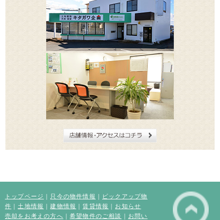
トップページ
｜
只今の物件情報
｜
ピックアップ物
件
｜
土地情報
｜
建物情報
｜
賃貸情報
｜
お知らせ
売却をお考えの方へ
｜
希望物件のご相談
｜
お問い