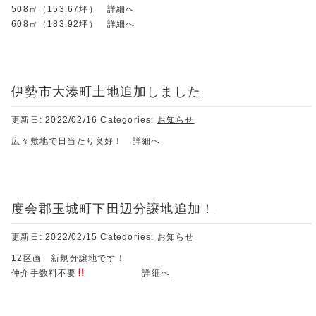
508㎡（153.67坪）
詳細へ
608㎡（183.92坪）
詳細へ
伊勢市大湊町土地追加しました
更新日: 2022/02/16
Categories:
お知らせ
広々敷地で日当たり良好！
詳細へ
度会郡玉城町下田辺分譲地追加！
更新日: 2022/02/15
Categories:
お知らせ
12区画 新規分譲地です！
仲介手数料不要
詳細へ