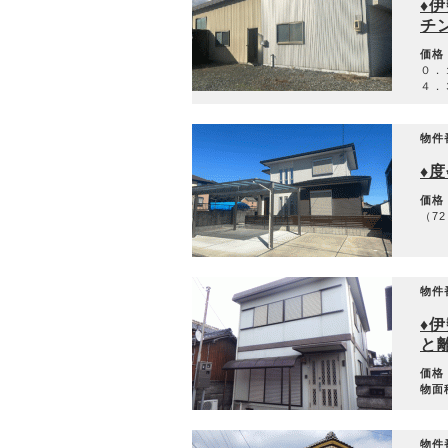
♦
チ
価格
０．
４．
物件
♦
価格
（72
物件
♦
と
価格
物面
物件