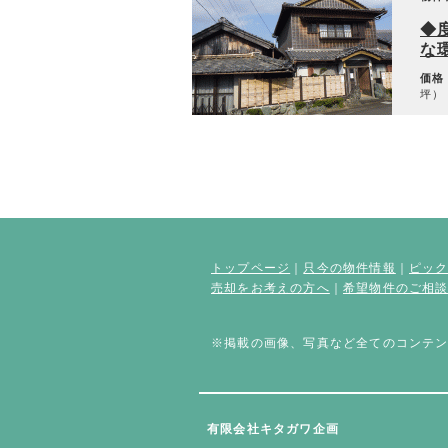
◆
な
価格
坪） 
トップページ
｜
只今の物件情報
｜
ピッ
売却をお考えの方へ
｜
希望物件のご相
※掲載の画像、写真など全てのコンテ
有限会社キタガワ企画