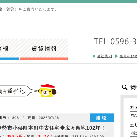
物・賃貸）をご案内いたします。
会社案内
売却をお
カ
建物
番号：
1898 /
更新：
2026/07/28
エ
伊勢市小俣町本町中古住宅◆広々敷地102坪！
1,380万円
3LDK
：
/
間取：
/
土地面積：
337.51㎡（102.09