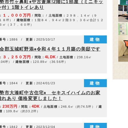
伊勢市竹ヶ鼻町♦中古倉庫!2階に1部屋（ミニキッ
ン付）1階トイレあり
１，０００万円
：
/
間取：
/
土地面積：
２９８．１４㎡（９
１８坪） /
建物面積：
１階８４．９４㎡２階３９．３６㎡合計１２
３㎡（３７．６０坪）
建物
番号：
1886 /
更新：
2025/10/17
度会郡玉城町野添♦令和４年１１月築の美邸です
３，２５０万円
4LDK
：
/
間取：
/
土地面積：
238.16㎡
.04坪） /
建物面積：
120.89㎡（36.56坪）
建物
番号：
1844 /
更新：
2024/01/23
伊勢市大湊町中古住宅♦ セキスイハイムのお家
離れあり 価格変更しました！
230万円
4DK
：
/
間取：
/
土地面積：
246.6㎡（約74.5坪） /
建
積：
109.8㎡（約33.2坪）
建物
番号：
1842 /
更新：
2023/12/04