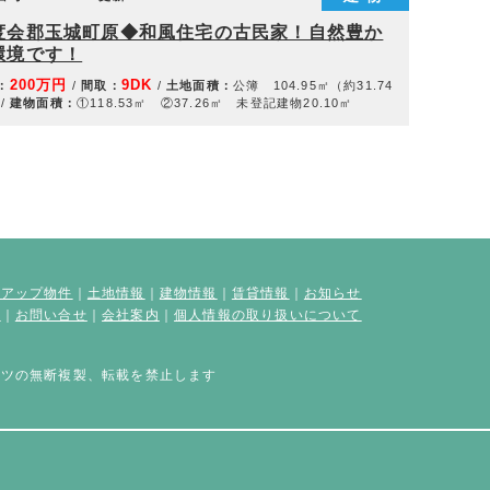
度会郡玉城町原◆和風住宅の古民家！自然豊か
環境です！
200万円
9DK
：
/
間取：
/
土地面積：
公簿 104.95㎡（約31.74
/
建物面積：
①118.53㎡ ②37.26㎡ 未登記建物20.10㎡
クアップ物件
｜
土地情報
｜
建物情報
｜
賃貸情報
｜
お知らせ
談
｜
お問い合せ
｜
会社案内
｜
個人情報の取り扱いについて
ンツの無断複製、転載を禁止します