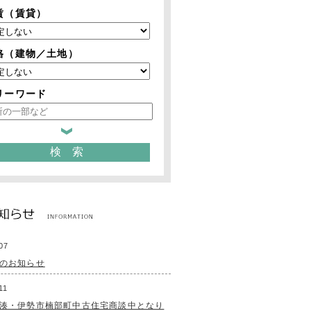
賃（賃貸）
格（建物／土地）
リーワード
07
のお知らせ
11
湊・伊勢市楠部町中古住宅商談中となり