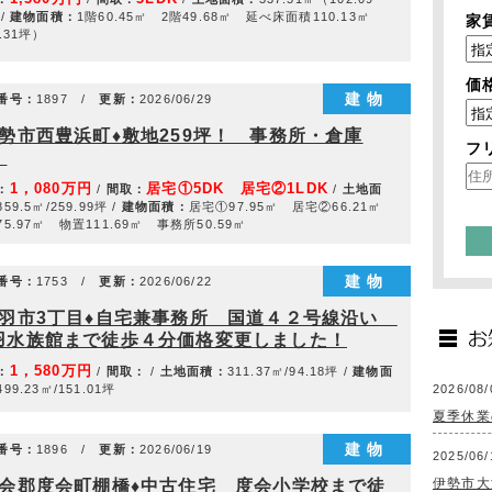
/
建物面積：
1階60.45㎡ 2階49.68㎡ 延べ床面積110.13㎡
家
.31坪）
価
建物
番号：
1897 /
更新：
2026/06/29
伊勢市西豊浜町♦敷地259坪！ 事務所・倉庫
フ
！
1，080万円
居宅①5DK 居宅②1LDK
：
/
間取：
/
土地面
859.5㎡/259.99坪 /
建物面積：
居宅①97.95㎡ 居宅②66.21㎡
5.97㎡ 物置111.69㎡ 事務所50.59㎡
建物
番号：
1753 /
更新：
2026/06/22
鳥羽市3丁目♦自宅兼事務所 国道４２号線沿い
羽水族館まで徒歩４分価格変更しました！
1，580万円
：
/
間取：
/
土地面積：
311.37㎡/94.18坪 /
建物面
499.23㎡/151.01坪
2026/08/
夏季休業
建物
番号：
1896 /
更新：
2026/06/19
2025/06/
伊勢市大
度会郡度会町棚橋♦中古住宅 度会小学校まで徒