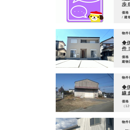
歩
価格
/
建
物件
◆
件
価格
建物
物件
◆
線
価格
（12
物件