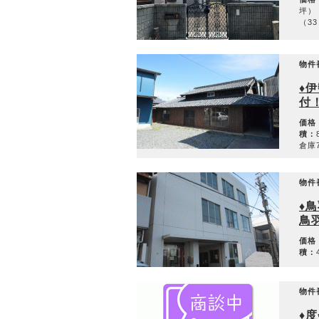
坪） 
（33
物件
♦
付
価格
積：
倉庫7
物件
♦
鳥
価格
積：
物件
♦