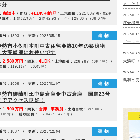
ました！
８分
商談中
4LDK＋納戸
：
/
間取：
/
土地面積：
221.58㎡/67.02坪
2025/05/
物面積：
１階62.93㎡ ２階62.93㎡ 合計125.86㎡（38.07坪）
度会郡玉
2025/04/
建物
番号：
1893 /
更新：
2026/05/15
ゴールデ
伊勢市小俣町本町中古住宅◆築10年の築浅物
！大変綺麗にお使いです
2025/04/
2,580万円
4LDK
大湊町中
：
/
間取：
/
土地面積：
226.28㎡（68.4坪） /
面積：
119.11㎡（36.03坪）
2025/03/
鳥羽市安
建物
番号：
1888 /
更新：
2026/01/07
伊勢市御薗町王中島倉庫◆中古倉庫 国道23号
までアクセス良好！
1,500万円
倉庫+事務所
：
/
間取：
/
土地面積：
397.00㎡
0.09坪） /
建物面積：
157.04㎡（47.5坪）
建物
番号：
1887 /
更新：
2025/12/04