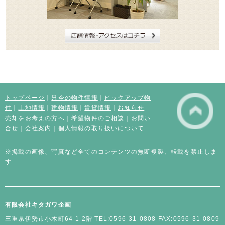
トップページ
｜
只今の物件情報
｜
ピックアップ物
件
｜
土地情報
｜
建物情報
｜
賃貸情報
｜
お知らせ
売却をお考えの方へ
｜
希望物件のご相談
｜
お問い
合せ
｜
会社案内
｜
個人情報の取り扱いについて
※掲載の画像、写真など全てのコンテンツの無断複製、転載を禁止しま
す
有限会社キタガワ企画
三重県伊勢市小木町64-1 2階
TEL:0596-31-0808 FAX:0596-31-0809