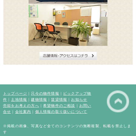
トップページ
｜
只今の物件情報
｜
ピックアップ物
件
｜
土地情報
｜
建物情報
｜
賃貸情報
｜
お知らせ
売却をお考えの方へ
｜
希望物件のご相談
｜
お問い
合せ
｜
会社案内
｜
個人情報の取り扱いについて
※掲載の画像、写真など全てのコンテンツの無断複製、転載を禁止しま
す